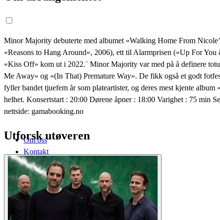
Minor Majority debuterte med albumet «Walking Home From Nicole’s» i 
«Reasons to Hang Around», 2006), ett til Alarmprisen («Up For You 
«Kiss Off» kom ut i 2022.¨ Minor Majority var med på å definere to
Me Away» og «(In That) Premature Way». De fikk også et godt fotfest
fyller bandet tjuefem år som plateartister, og deres mest kjente albu
helhet. Konsertstart : 20:00 Dørene åpner : 18:00 Varighet : 75 min S
nettside: gamabooking.no
Utforsk utøveren
Om oss
Kontakt
Hjem
Arrangementer