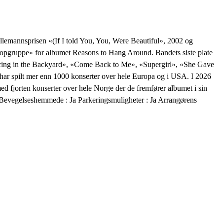
llemannsprisen «(If I told You, You, Were Beautiful», 2002 og
popgruppe» for albumet Reasons to Hang Around. Bandets siste plate
ancing in the Backyard», «Come Back to Me», «Supergirl», «She Gave
 har spilt mer enn 1000 konserter over hele Europa og i USA. I 2026
ed fjorten konserter over hele Norge der de fremfører albumet i sin
ett Bevegelseshemmede : Ja Parkeringsmuligheter : Ja Arrangørens