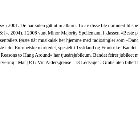
2001. De har siden gitt ut ni album. To av disse ble nominert til spe
& I», 2004). I 2006 vant Minor Majority Spellemann i klassen «Beste 
tusentallets første tiår musikalsk her hjemme med radiosingler som «D
e i det Europeiske markedet, spesielt i Tyskland og Frankrike. Bandet
m «Reasons to Hang Around» har tjueårsjubileum. Bandet feirer jubileet m
ervering : Mat | Øl / Vin Aldersgrense : 18 Ledsager : Gratis uten bill