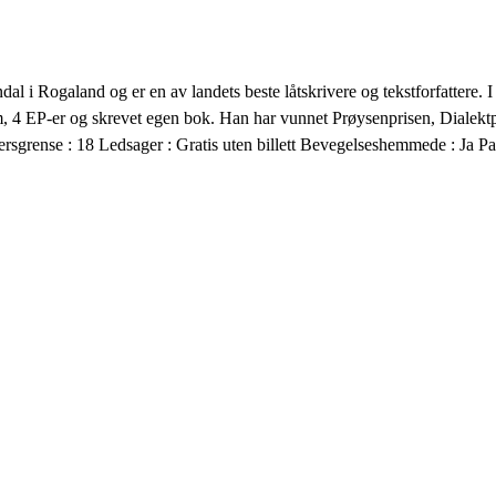
al i Rogaland og er en av landets beste låtskrivere og tekstforfattere. 
bum, 4 EP-er og skrevet egen bok. Han har vunnet Prøysenprisen, Dialek
dersgrense : 18 Ledsager : Gratis uten billett Bevegelseshemmede : Ja 