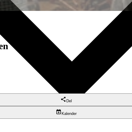
en
Del
Kalender