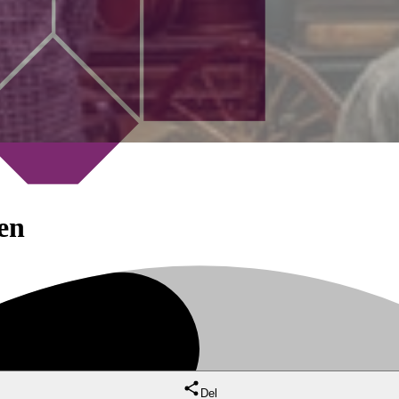
en
Del