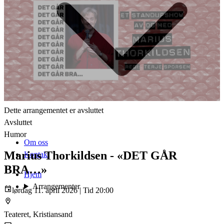
Dette arrangementet er avsluttet
Avsluttet
Humor
Om oss
Marius Thorkildsen - «DET GÅR
Kontakt
BRA…»
Hjem
Arrangementer
lørdag 11. april 2026 | Tid 20:00
Teateret, Kristiansand