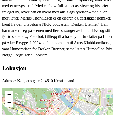
med et nervøst smil. Med et show fullstappet av vitser og historier
fra eget liv, lover han en kveld med alle slags følelser – men aller
mest latter. Marius Thorkildsen er en erfaren og treffsikker komiker,
kjent fra den prisbelønte NRK-podcasten "Desken Brenner" Han
har markert seg på scenen med flere sesonger av Latter Live og sitt
første soloshow, Føkkboi, i tillegg til å ha solgt ut Julelatter på Latter
på Aker Brygge. I 2024 ble han nominert til Årets Klubbkomiker og
vant Humorprisen for Desken Brenner, samt “Årets Humor” på Prix
Norge. Regi: Terje Sporsem
Lokasjon
Adresse: Kongens gate 2, 4610 Kristiansand
+
−