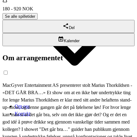
180 - 920 NOK
Se alle spilletider
Del
Kalender
Om arrangementet
MacGyver Entertainment AS presenterer stolt Marius Thorkildsen -
«DET GÅR BRA…» Et show om at en ikke bør undertrykke ting
for lenge Marius Thorkildsen er klar med sitt andre helaftens stand-
Om oss
up-show, og denne gangen går det på følelsene løs! For hvor lenge
Kontakt
kan man si at det går bra, selv om det ikke gjør det? Og er det en
god idé å prøve drikke seg gjennom vanskelige tider sammen med
kolleger? I showet "Det går bra…" guider han publikum gjennom
kunsten å undertrykke følelser, unngå konfrontasjoner og takle livet