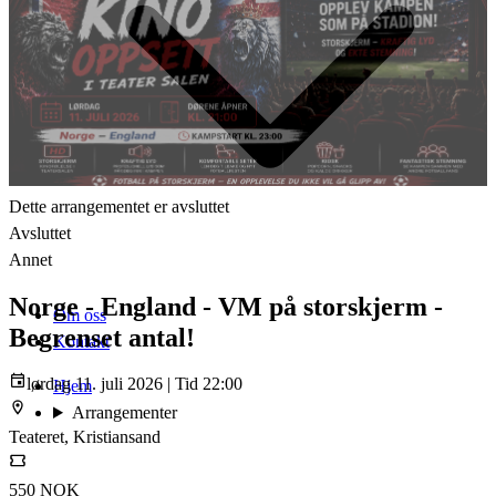
Dette arrangementet er avsluttet
Avsluttet
Annet
Norge - England - VM på storskjerm -
Om oss
Begrenset antal!
Kontakt
lørdag 11. juli 2026 | Tid 22:00
Hjem
Arrangementer
Teateret, Kristiansand
550 NOK