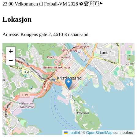
23:00 Velkommen til Fotball-VM 2026 ⚽🏆🇳🇴🏴󠁧󠁢󠁥󠁮󠁧󠁿
Lokasjon
Adresse: Kongens gate 2, 4610 Kristiansand
+
−
Leaflet
|
©
OpenStreetMap
contributors