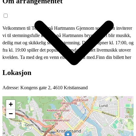
Om arrangementet
Velkommen til Torsdag på Hartmanns Gjennom sommeren inviterer
vi til stemningsfulle kvelder på Hartmanns brygge. Det blir musikk,
deilig mat og skikkelig sommerstemning. Dørene åpner kl. 17:00, og
fra kl. 19:00 spiller det populære Onsdagsbandet livemusikk utover
kvelden. Ta med deg en venn eller to og bli med.Finn din billett her
Lokasjon
Adresse: Kongens gate 2, 4610 Kristiansand
+
Om oss
−
Kontakt