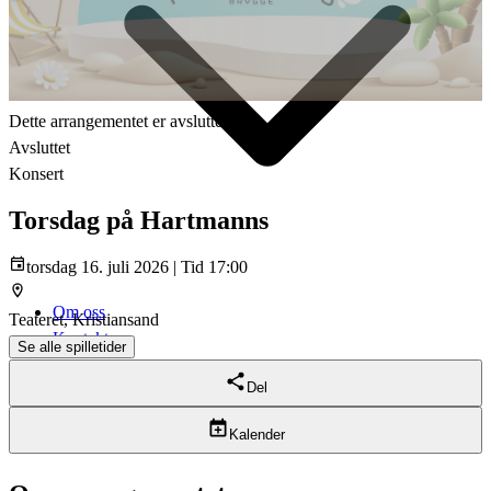
Dette arrangementet er avsluttet
Avsluttet
Konsert
Torsdag på Hartmanns
torsdag 16. juli 2026 | Tid 17:00
Om oss
Teateret, Kristiansand
Kontakt
Se alle spilletider
Hjem
Del
Arrangementer
Kalender