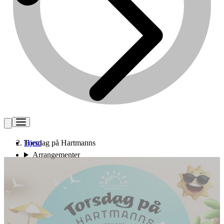
Hjem
Torsdag på Hartmanns
Arrangementer