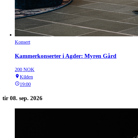
Konsert
Kammerkonserter i Agder: Myren Gård
200 NOK
Kilden
19:00
tir 08. sep. 2026