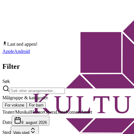
Last ned appen!
Apple
Android
Filter
Søk
Målgruppe & kategorier
For voksne
For barn
Teater/Musikal
Humor
Opera
Dans
Konsert
Annet
Dato
9. august 2026
Sted
Velg sted