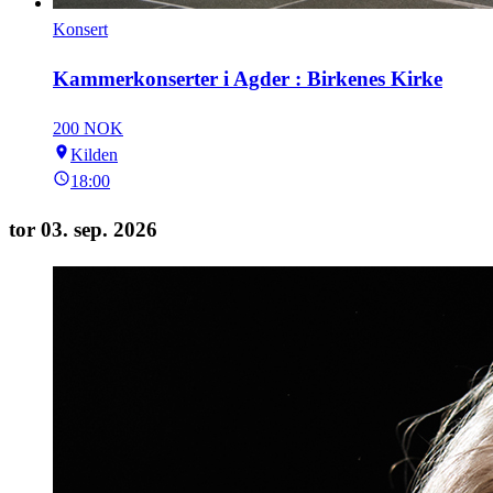
Konsert
Kammerkonserter i Agder : Birkenes Kirke
200 NOK
Kilden
18:00
tor 03. sep. 2026