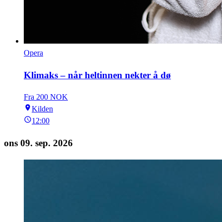
Opera
Klimaks – når heltinnen nekter å dø
Fra 200 NOK
Kilden
12:00
ons 09. sep. 2026