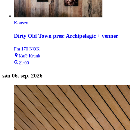
Konsert
Dirty Old Town pres: Archipelagic + venner
Fra 170 NOK
Kafé Krank
21:00
søn 06. sep. 2026