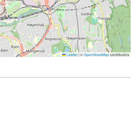
Leaflet
|
©
OpenStreetMap
contributors