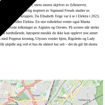
t blodtørstig villdyr, mens moren skjelver av fyllenerver,
mannsthal var tydelig inspirert av Sigmund Freuds studier av
e tar bolig i kroppen. Da Elisabeth Teige var å se i Elektra i 2023,
i hovedrollen Elektra. En stor rolledebut venter også Marita
tikerroste tolkninger av Aigistos og Orestes. På scenen står sterke
byr på hardtslående, høyspent musikk du ikke kan oppleve noe annet
sess med Poppeas kroning, Ulysses vender hjem, Rigoletto og Lady
tspille seg ved et hus du sikkert har sett – det du går litt ekstra