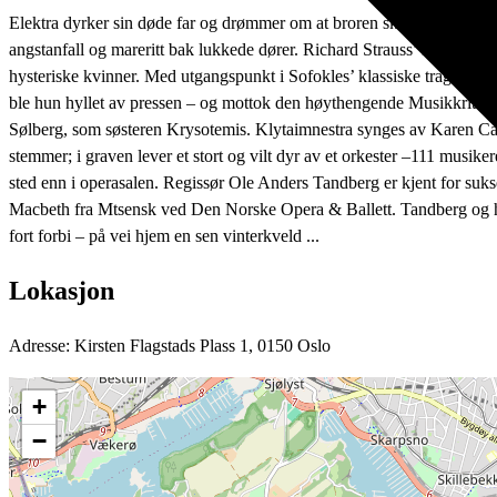
Elektra dyrker sin døde far og drømmer om at broren skal komme hjem
angstanfall og mareritt bak lukkede dører. Richard Strauss’ korte og
hysteriske kvinner. Med utgangspunkt i Sofokles’ klassiske tragedie v
ble hun hyllet av pressen – og mottok den høythengende Musikkritiker
Sølberg, som søsteren Krysotemis. Klytaimnestra synges av Karen Carg
stemmer; i graven lever et stort og vilt dyr av et orkester –111 mus
sted enn i operasalen. Regissør Ole Anders Tandberg er kjent for suks
Macbeth fra Mtsensk ved Den Norske Opera & Ballett. Tandberg og hans k
fort forbi – på vei hjem en sen vinterkveld ...
Lokasjon
Adresse: Kirsten Flagstads Plass 1, 0150 Oslo
+
−