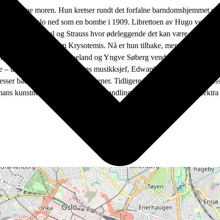
 og drepe moren. Hun kretser rundt det forfalne barndomshjemmet som e
 intense opera slo ned som en bombe i 1909. Librettoen av Hugo von Hof
iste Hofmannsthal og Strauss hvor ødeleggende det kan være når et traum
prisen for rollen som Krysotemis. Nå er hun tilbake, men denne gangen 
ill, mens Magnus Staveland og Yngve Søberg vender tilbake til sine kri
ikere – under ledelse av Operaens musikksjef, Edward Gardner. Elektra 
esser både på teater- og operascener. Tidligere har han gjort stor suk
unstneriske team setter ofte handlingen et sted vi kjenner. Elektra får u