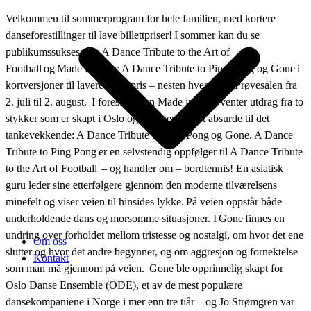
Velkommen til sommerprogram for hele familien, med kortere
danseforestillinger til lave billettpriser! I sommer kan du se
publikumssuksessene A Dance Tribute to the Art of
Football og Made in Oslo: A Dance Tribute to Ping Pong og Gone i
kortversjoner til lavere billettpris – nesten hver dag i Prøvesalen fra
2. juli til 2. august. I forestillingen Made in Oslo venter utdrag fra to
stykker som er skapt i Oslo og spenner fra det absurde til det
tankevekkende: A Dance Tribute to Ping Pong og Gone. A Dance
Tribute to Ping Pong er en selvstendig oppfølger til A Dance Tribute
to the Art of Football – og handler om – bordtennis! En asiatisk
guru leder sine etterfølgere gjennom den moderne tilværelsens
minefelt og viser veien til hinsides lykke. På veien oppstår både
underholdende dans og morsomme situasjoner. I Gone finnes en
undring over forholdet mellom tristesse og nostalgi, om hvor det ene
Om oss
slutter og hvor det andre begynner, og om aggresjon og fornektelse
Kontakt
som man må gjennom på veien. Gone ble opprinnelig skapt for
Oslo Danse Ensemble (ODE), et av de mest populære
dansekompaniene i Norge i mer enn tre tiår – og Jo Strømgren var