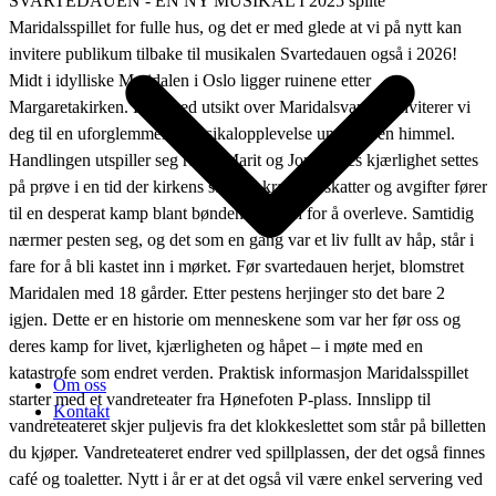
SVARTEDAUEN - EN NY MUSIKAL I 2025 spilte
Maridalsspillet for fulle hus, og det er med glede at vi på nytt kan
invitere publikum tilbake til musikalen Svartedauen også i 2026!
Midt i idylliske Maridalen i Oslo ligger ruinene etter
Margaretakirken. Her, med utsikt over Maridalsvannet, inviterer vi
deg til en uforglemmelig musikalopplevelse under åpen himmel.
Handlingen utspiller seg rundt Marit og Jon. Deres kjærlighet settes
på prøve i en tid der kirkens strenge krav om skatter og avgifter fører
til en desperat kamp blant bøndene i dalen for å overleve. Samtidig
nærmer pesten seg, og det som en gang var et liv fullt av håp, står i
fare for å bli kastet inn i mørket. Før svartedauen herjet, blomstret
Maridalen med 18 gårder. Etter pestens herjinger sto det bare 2
igjen. Dette er en historie om menneskene som var her før oss og
deres kamp for livet, kjærligheten og håpet – i møte med en
katastrofe som endret verden. Praktisk informasjon Maridalsspillet
Om oss
starter med et vandreteater fra Hønefoten P-plass. Innslipp til
Kontakt
vandreteateret skjer puljevis fra det klokkeslettet som står på billetten
du kjøper. Vandreteateret endrer ved spillplassen, der det også finnes
café og toaletter. Nytt i år er at det også vil være enkel servering ved