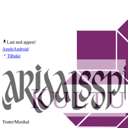
Last ned appen!
Apple
Android
Tilbake
Teater/Musikal