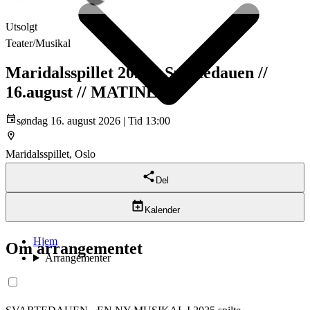
Utsolgt
Teater/Musikal
Maridalsspillet 2026 - Svartedauen //
16.august // MATINÉ
søndag 16. august 2026 | Tid 13:00
Maridalsspillet, Oslo
Del
Om oss
Kalender
Kontakt
Hjem
Om arrangementet
Arrangementer