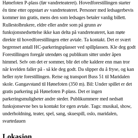
Hønefoten P-plass (før vandreteateret). Hovedforestillingen starter
én time etter oppstart av vandreteateret. Personer med ledsagerbevis
kommer inn gratis, mens den som ledsages betaler vanlig billett.
Rullestolbrukere, eldre eller andre som på grunn av
funksjonsnedsettelse ikke kan delta på vandreteateret, kan møte
direkte til hovedforestillingen etter avtale. Ta kontakt. Det er svært
begrenset antall HC-parkeringsplasser ved spillplassen. Kle deg godt
Forestillingen foregår utendørs og publikum sitter under åpen
himmel. Selv om det er sommer, blir det ofte kaldere enn man tror
når kvelden faller på - så kle deg godt. Da slipper du å fryse, og kan
heller nyte forestillingen. Reise og transport Buss 51 til Maridalen
skole. Gangavstand til Hønefoten (350 m). Bil: Under spillet er det
gratis parkering på Hønefoten P-plass. Det er ingen
parkeringsmuligheter andre steder. Publikummere med nedsatt
funksjonsevne bes ta kontakt for egen avtale. Tags: musikal, show,
underholdning, teater, spel, sang, skuespill, oslo, maridalen,
svartedauen
Lokasjon