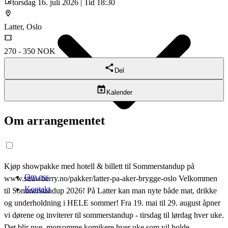
torsdag 16. juli 2026 | Tid 18:30
Latter, Oslo
270 - 350 NOK
Del
Kalender
Om arrangementet
Kjøp showpakke med hotell & billett til Sommerstandup på
Om oss
www.strawberry.no/pakker/latter-pa-aker-brygge-oslo Velkommen
Kontakt
til Sommerstandup 2026! På Latter kan man nyte både mat, drikke
og underholdning i HELE sommer! Fra 19. mai til 29. august åpner
vi dørene og inviterer til sommerstandup - tirsdag til lørdag hver uke.
Det blir nye, morsomme komikere hver uke som vil holde