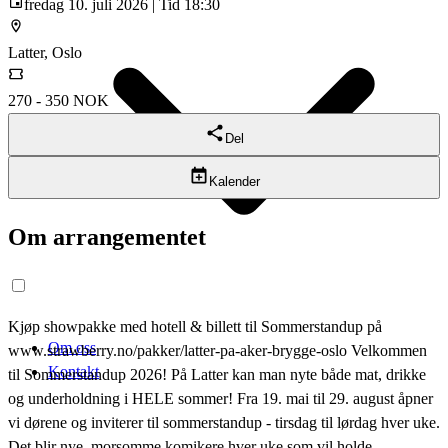
fredag 10. juli 2026 | Tid 18:30
Latter, Oslo
270 - 350 NOK
Del
Kalender
Om arrangementet
Kjøp showpakke med hotell & billett til Sommerstandup på
Om oss
www.strawberry.no/pakker/latter-pa-aker-brygge-oslo Velkommen
Kontakt
til Sommerstandup 2026! På Latter kan man nyte både mat, drikke
og underholdning i HELE sommer! Fra 19. mai til 29. august åpner
vi dørene og inviterer til sommerstandup - tirsdag til lørdag hver uke.
Det blir nye, morsomme komikere hver uke som vil holde