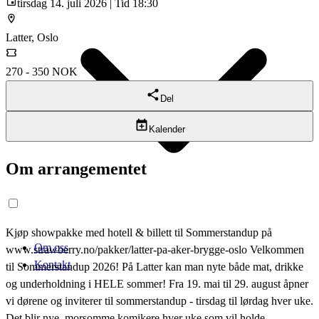
tirsdag 14. juli 2026 | Tid 18:30
Latter, Oslo
270 - 350 NOK
Del
Kalender
Om arrangementet
Kjøp showpakke med hotell & billett til Sommerstandup på
Om oss
www.strawberry.no/pakker/latter-pa-aker-brygge-oslo Velkommen
Kontakt
til Sommerstandup 2026! På Latter kan man nyte både mat, drikke
og underholdning i HELE sommer! Fra 19. mai til 29. august åpner
vi dørene og inviterer til sommerstandup - tirsdag til lørdag hver uke.
Det blir nye, morsomme komikere hver uke som vil holde