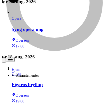
lør 15. aug. 2026
Opera
Syng opera ung
Operaen
17:00
tir 18. aug. 2026
Hjem
Opera
Arrangementer
Figaros bryllup
Operaen
19:00