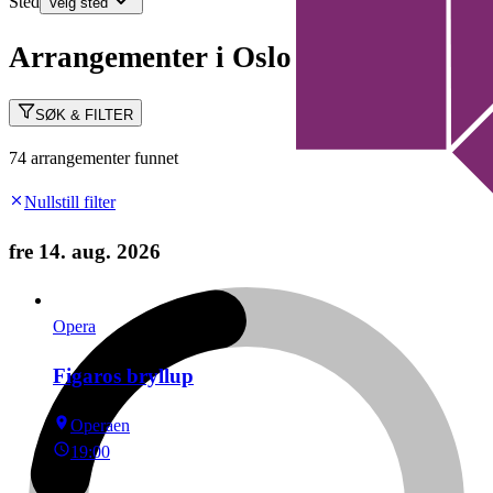
Sted
Velg sted
Arrangementer i Oslo
SØK & FILTER
74 arrangementer funnet
Nullstill filter
fre 14. aug. 2026
Opera
Figaros bryllup
Operaen
19:00