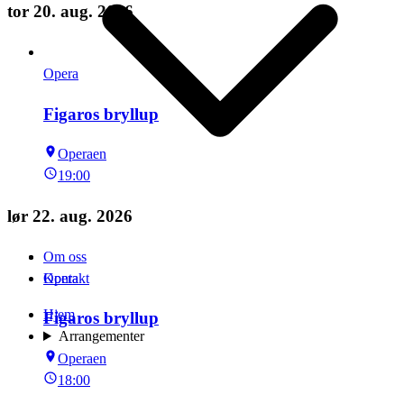
tor 20. aug. 2026
Opera
Figaros bryllup
Operaen
19:00
lør 22. aug. 2026
Om oss
Opera
Kontakt
Hjem
Figaros bryllup
Arrangementer
Operaen
18:00