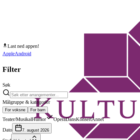
Last ned appen!
Apple
Android
Filter
Søk
Målgruppe & kategorier
For voksne
For barn
Teater/Musikal
Humor
Opera
Dans
Konsert
Annet
Dato
7. august 2026