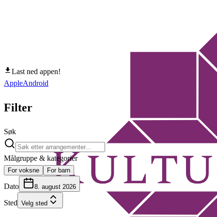
Last ned appen!
Apple
Android
Filter
Søk
Målgruppe & kategorier
For voksne
For barn
Dato
8. august 2026
Sted
Velg sted