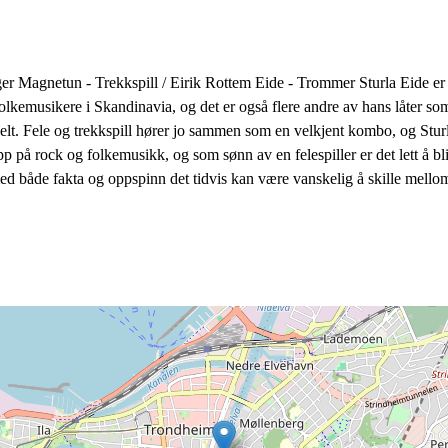
er Magnetun - Trekkspill / Eirik Rottem Eide - Trommer Sturla Eide er en
kemusikere i Skandinavia, og det er også flere andre av hans låter som 
nelt. Fele og trekkspill hører jo sammen som en velkjent kombo, og St
opp på rock og folkemusikk, og som sønn av en felespiller er det lett å b
e med både fakta og oppspinn det tidvis kan være vanskelig å skille mello