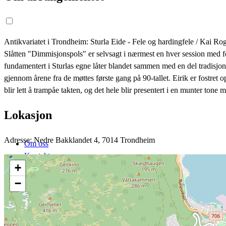
Antikvariatet i Trondheim: Sturla Eide - Fele og hardingfele / Kai Rog
Slåtten "Dimmisjonspols" er selvsagt i nærmest en hver session med fol
fundamentert i Sturlas egne låter blandet sammen med en del tradisjo
gjennom årene fra de møttes første gang på 90-tallet. Eirik er fostret 
blir lett å trampåe takten, og det hele blir presentert i en munter ton
Lokasjon
Adresse: Nedre Bakklandet 4, 7014 Trondheim
Om oss
Kontakt
+
Hjem
−
Arrangementer