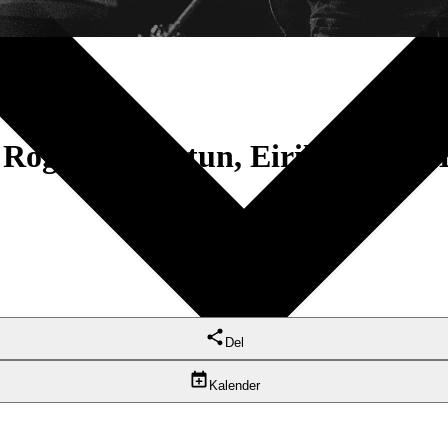
ai Roger Magnetun, Eirik Rottem 
Del
Kalender